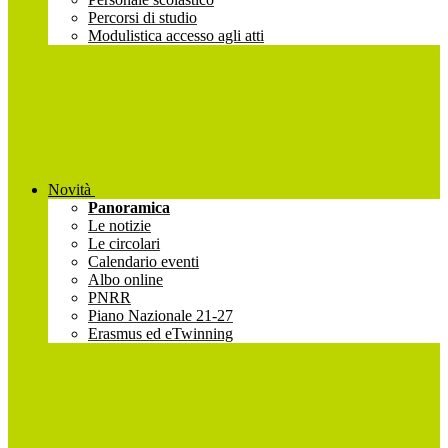
Percorsi di studio
Modulistica accesso agli atti
Novità
Panoramica
Le notizie
Le circolari
Calendario eventi
Albo online
PNRR
Piano Nazionale 21-27
Erasmus ed eTwinning