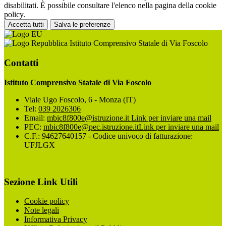
disabilitati. È possibile consultare l'elenco nella pagina della cookie
policy.
Accetta tutti
Salva le preferenze
Istituto Comprensivo Statale di Via Foscolo
Contatti
Istituto Comprensivo Statale di Via Foscolo
Viale Ugo Foscolo, 6 - Monza (IT)
Tel:
039 2026306
Email:
mbic8f800e@istruzione.it
Link per inviare una mail
PEC:
mbic8f800e@pec.istruzione.it
Link per inviare una mail
C.F.: 94627640157 - Codice univoco di fatturazione:
UFJLGX
Sezione Link Utili
Cookie policy
Note legali
Informativa Privacy