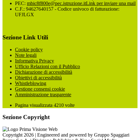
PEC:
mbic8f800e@pec.istruzione.it
Link per inviare una mail
C.F.: 94627640157 - Codice univoco di fatturazione:
UFJLGX
Sezione Link Utili
Cookie policy
Note legali
Informativa Privacy
Ufficio Relazioni con il Pubblico
Dichiarazione di accessibilità
Obiettivi di accessibilità
Whistleblowing
Gestione consensi cookie
Amministrazione trasparente
Pagina visualizzata
4210
volte
Sezione Copyright
Copyright 2026 | Engineered and powered by Gruppo Spaggiari