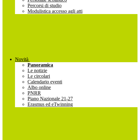
Percorsi di studio
Modulistica accesso agli atti
Novità
Panoramica
Le notizie
Le circolari
Calendario eventi
Albo online
PNRR
Piano Nazionale 21-27
Erasmus ed eTwinning