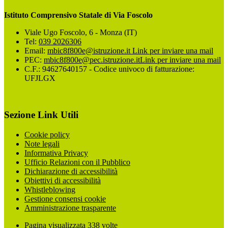
Istituto Comprensivo Statale di Via Foscolo
Viale Ugo Foscolo, 6 - Monza (IT)
Tel:
039 2026306
Email:
mbic8f800e@istruzione.it
Link per inviare una mail
PEC:
mbic8f800e@pec.istruzione.it
Link per inviare una mail
C.F.: 94627640157 - Codice univoco di fatturazione:
UFJLGX
Sezione Link Utili
Cookie policy
Note legali
Informativa Privacy
Ufficio Relazioni con il Pubblico
Dichiarazione di accessibilità
Obiettivi di accessibilità
Whistleblowing
Gestione consensi cookie
Amministrazione trasparente
Pagina visualizzata
338
volte