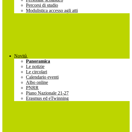
Percorsi di studio
Modulistica accesso agli atti
Novità
Panoramica
Le notizie
Le circolari
Calendario eventi
Albo online
PNRR
Piano Nazionale 21-27
Erasmus ed eTwinning