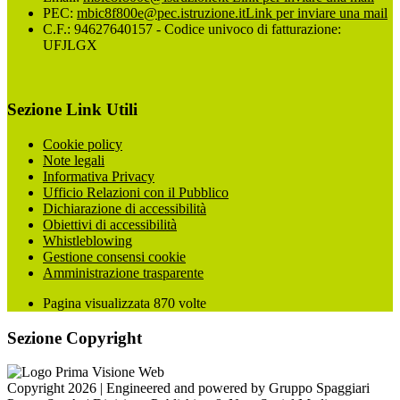
PEC:
mbic8f800e@pec.istruzione.it
Link per inviare una mail
C.F.: 94627640157 - Codice univoco di fatturazione:
UFJLGX
Sezione Link Utili
Cookie policy
Note legali
Informativa Privacy
Ufficio Relazioni con il Pubblico
Dichiarazione di accessibilità
Obiettivi di accessibilità
Whistleblowing
Gestione consensi cookie
Amministrazione trasparente
Pagina visualizzata
870
volte
Sezione Copyright
Copyright 2026 | Engineered and powered by Gruppo Spaggiari