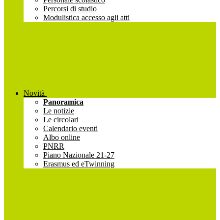
Percorsi di studio
Modulistica accesso agli atti
Novità
Panoramica
Le notizie
Le circolari
Calendario eventi
Albo online
PNRR
Piano Nazionale 21-27
Erasmus ed eTwinning