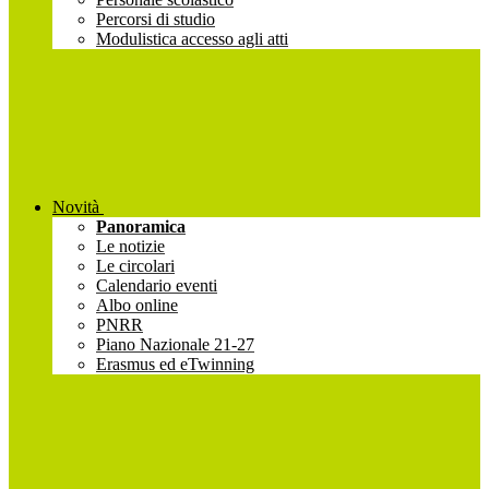
Percorsi di studio
Modulistica accesso agli atti
Novità
Panoramica
Le notizie
Le circolari
Calendario eventi
Albo online
PNRR
Piano Nazionale 21-27
Erasmus ed eTwinning