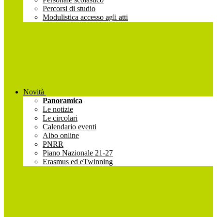
Percorsi di studio
Modulistica accesso agli atti
Novità
Panoramica
Le notizie
Le circolari
Calendario eventi
Albo online
PNRR
Piano Nazionale 21-27
Erasmus ed eTwinning