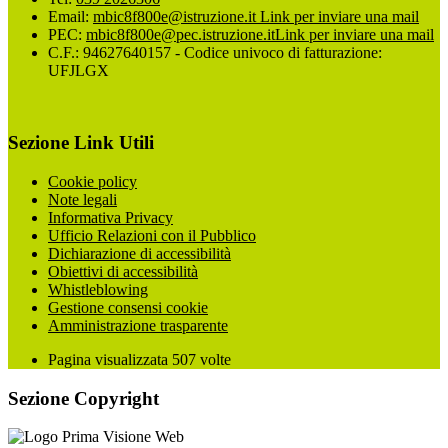
Email:
mbic8f800e@istruzione.it
Link per inviare una mail
PEC:
mbic8f800e@pec.istruzione.it
Link per inviare una mail
C.F.: 94627640157 - Codice univoco di fatturazione:
UFJLGX
Sezione Link Utili
Cookie policy
Note legali
Informativa Privacy
Ufficio Relazioni con il Pubblico
Dichiarazione di accessibilità
Obiettivi di accessibilità
Whistleblowing
Gestione consensi cookie
Amministrazione trasparente
Pagina visualizzata
507
volte
Sezione Copyright