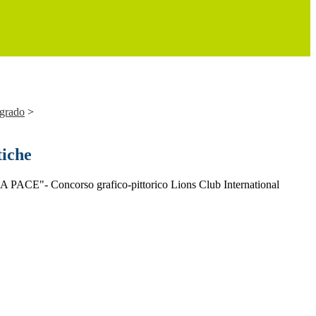
 grado
>
tiche
CE"- Concorso grafico-pittorico Lions Club International