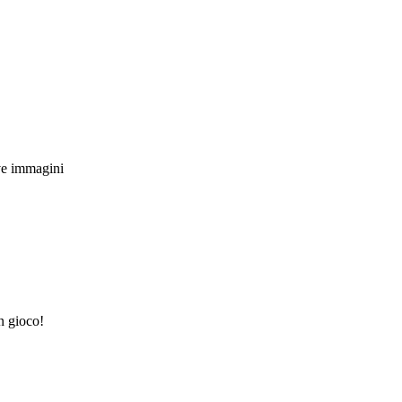
ive immagini
n gioco!