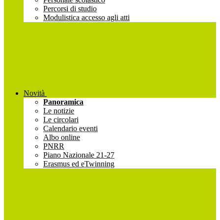
Percorsi di studio
Modulistica accesso agli atti
Novità
Panoramica
Le notizie
Le circolari
Calendario eventi
Albo online
PNRR
Piano Nazionale 21-27
Erasmus ed eTwinning