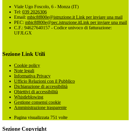
Viale Ugo Foscolo, 6 - Monza (IT)
Tel:
039 2026306
Email:
mbic8f800e@istruzione.it
Link per inviare una mail
PEC:
mbic8f800e@pec.istruzione.it
Link per inviare una mail
C.F.: 94627640157 - Codice univoco di fatturazione:
UFJLGX
Sezione Link Utili
Cookie policy
Note legali
Informativa Privacy
Ufficio Relazioni con il Pubblico
Dichiarazione di accessibilità
Obiettivi di accessibilità
Whistleblowing
Gestione consensi cookie
Amministrazione trasparente
Pagina visualizzata
751
volte
Sezione Copyright