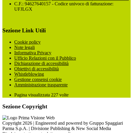
C.F.: 94627640157 - Codice univoco di fatturazione:
UFJLGX
Sezione Link Utili
Cookie policy
Note legali
Informativa Privacy
Ufficio Relazioni con il Pubblico
Dichiarazione di accessibilità
Obiettivi di accessibilità
Whistleblowing
Gestione consensi cookie
Amministrazione trasparente
Pagina visualizzata
227
volte
Sezione Copyright
Copyright 2026 | Engineered and powered by Gruppo Spaggiari
Parma S.p.A. | Divisione Publishing & New Social Media