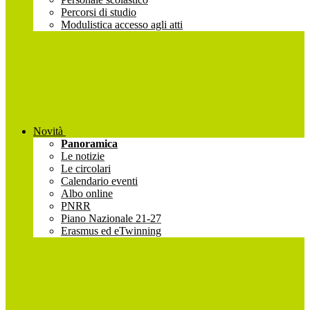
Percorsi di studio
Modulistica accesso agli atti
Novità
Panoramica
Le notizie
Le circolari
Calendario eventi
Albo online
PNRR
Piano Nazionale 21-27
Erasmus ed eTwinning