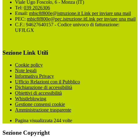
Viale Ugo Foscolo, 6 - Monza (IT)
Tel:
039 2026306
Email:
mbic8f800e@istruzione.it
Link per inviare una mail
PEC:
mbic8f800e@pec.istruzione.it
Link per inviare una mail
C.F.: 94627640157 - Codice univoco di fatturazione:
UFJLGX
Sezione Link Utili
Cookie policy
Note legali
Informativa Privacy
Ufficio Relazioni con il Pubblico
Dichiarazione di accessibilità
Obiettivi di accessibilità
Whistleblowing
Gestione consensi cookie
Amministrazione trasparente
Pagina visualizzata
244
volte
Sezione Copyright