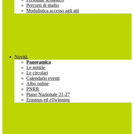
Percorsi di studio
Modulistica accesso agli atti
Novità
Panoramica
Le notizie
Le circolari
Calendario eventi
Albo online
PNRR
Piano Nazionale 21-27
Erasmus ed eTwinning