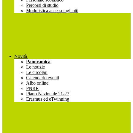
Percorsi di studio
Modulistica accesso agli atti
Novità
Panoramica
Le notizie
Le circolari
Calendario eventi
Albo online
PNRR
Piano Nazionale 21-27
Erasmus ed eTwinning