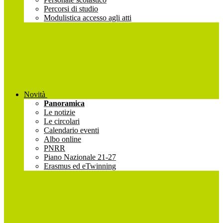
Percorsi di studio
Modulistica accesso agli atti
Novità
Panoramica
Le notizie
Le circolari
Calendario eventi
Albo online
PNRR
Piano Nazionale 21-27
Erasmus ed eTwinning