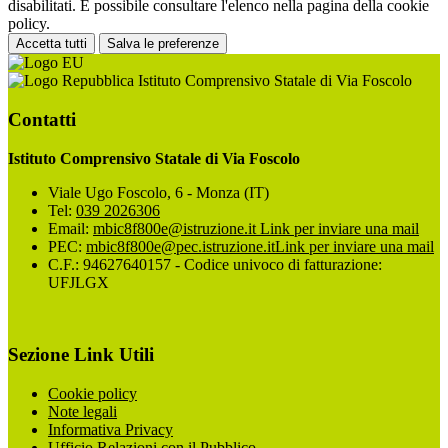
disabilitati. È possibile consultare l'elenco nella pagina della cookie
policy.
Accetta tutti
Salva le preferenze
Istituto Comprensivo Statale di Via Foscolo
Contatti
Istituto Comprensivo Statale di Via Foscolo
Viale Ugo Foscolo, 6 - Monza (IT)
Tel:
039 2026306
Email:
mbic8f800e@istruzione.it
Link per inviare una mail
PEC:
mbic8f800e@pec.istruzione.it
Link per inviare una mail
C.F.: 94627640157 - Codice univoco di fatturazione:
UFJLGX
Sezione Link Utili
Cookie policy
Note legali
Informativa Privacy
Ufficio Relazioni con il Pubblico