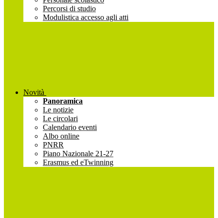
Percorsi di studio
Modulistica accesso agli atti
Novità
Panoramica
Le notizie
Le circolari
Calendario eventi
Albo online
PNRR
Piano Nazionale 21-27
Erasmus ed eTwinning