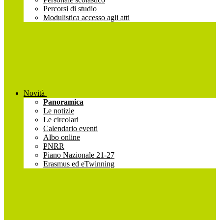
Percorsi di studio
Modulistica accesso agli atti
Novità
Panoramica
Le notizie
Le circolari
Calendario eventi
Albo online
PNRR
Piano Nazionale 21-27
Erasmus ed eTwinning