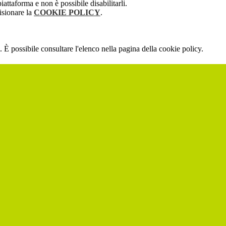
attaforma e non è possibile disabilitarli.
isionare la
COOKIE POLICY
.
 È possibile consultare l'elenco nella pagina della cookie policy.