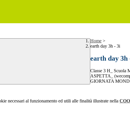
Home
>
earth day 3h - 3i
earth day 3h 
Classe 3 H_ Scuo
ASPETTA_ (wecompr
GIORNATA MONDI
kie necessari al funzionamento ed utili alle finalità illustrate nella
COO