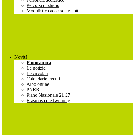
Percorsi di studio
Modulistica accesso agli atti
Novità
Panoramica
Le notizie
Le circolari
Calendario eventi
Albo online
PNRR
Piano Nazionale 21-27
Erasmus ed eTwinning