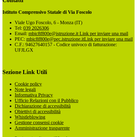
Contatti
Istituto Comprensivo Statale di Via Foscolo
Viale Ugo Foscolo, 6 - Monza (IT)
Tel:
039 2026306
Email:
mbic8f800e@istruzione.it
Link per inviare una mail
PEC:
mbic8f800e@pec.istruzione.it
Link per inviare una mail
C.F.: 94627640157 - Codice univoco di fatturazione:
UFJLGX
Sezione Link Utili
Cookie policy
Note legali
Informativa Privacy
Ufficio Relazioni con il Pubblico
Dichiarazione di accessibilità
Obiettivi di accessibilità
Whistleblowing
Gestione consensi cookie
Amministrazione trasparente