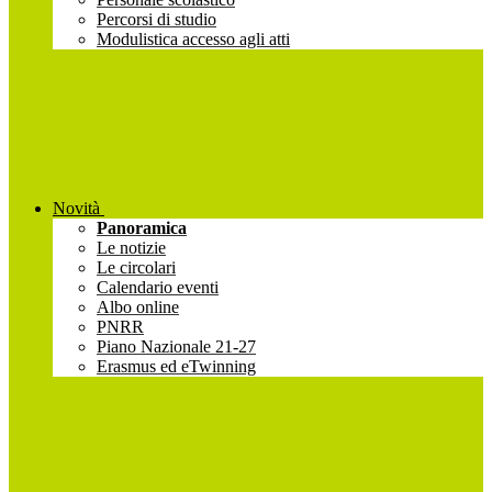
Percorsi di studio
Modulistica accesso agli atti
Novità
Panoramica
Le notizie
Le circolari
Calendario eventi
Albo online
PNRR
Piano Nazionale 21-27
Erasmus ed eTwinning