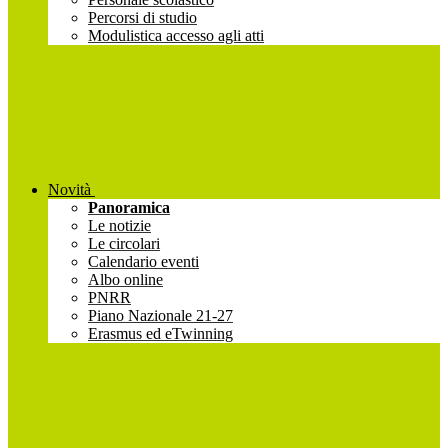
Percorsi di studio
Modulistica accesso agli atti
Novità
Panoramica
Le notizie
Le circolari
Calendario eventi
Albo online
PNRR
Piano Nazionale 21-27
Erasmus ed eTwinning