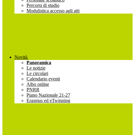
Percorsi di studio
Modulistica accesso agli atti
Novità
Panoramica
Le notizie
Le circolari
Calendario eventi
Albo online
PNRR
Piano Nazionale 21-27
Erasmus ed eTwinning