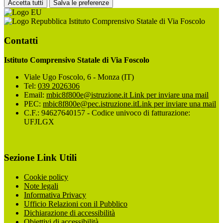
Accetta tutti
Salva le preferenze
Istituto Comprensivo Statale di Via Foscolo
Contatti
Istituto Comprensivo Statale di Via Foscolo
Viale Ugo Foscolo, 6 - Monza (IT)
Tel:
039 2026306
Email:
mbic8f800e@istruzione.it
Link per inviare una mail
PEC:
mbic8f800e@pec.istruzione.it
Link per inviare una mail
C.F.: 94627640157 - Codice univoco di fatturazione:
UFJLGX
Sezione Link Utili
Cookie policy
Note legali
Informativa Privacy
Ufficio Relazioni con il Pubblico
Dichiarazione di accessibilità
Obiettivi di accessibilità