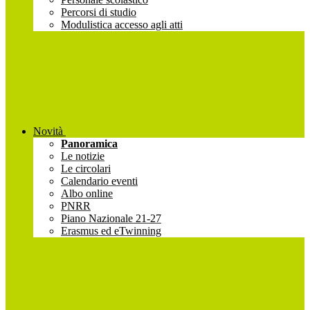
Percorsi di studio
Modulistica accesso agli atti
Novità
Panoramica
Le notizie
Le circolari
Calendario eventi
Albo online
PNRR
Piano Nazionale 21-27
Erasmus ed eTwinning