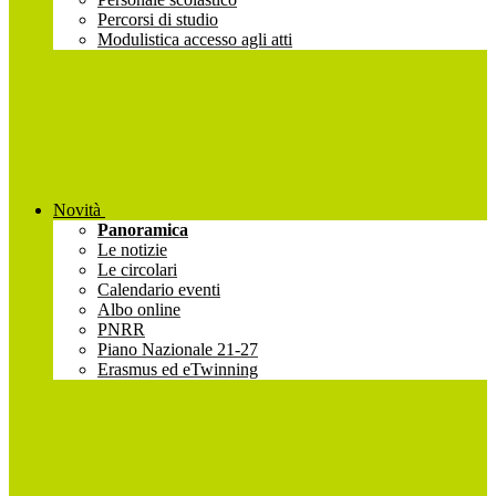
Percorsi di studio
Modulistica accesso agli atti
Novità
Panoramica
Le notizie
Le circolari
Calendario eventi
Albo online
PNRR
Piano Nazionale 21-27
Erasmus ed eTwinning