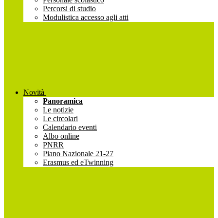
Percorsi di studio
Modulistica accesso agli atti
Novità
Panoramica
Le notizie
Le circolari
Calendario eventi
Albo online
PNRR
Piano Nazionale 21-27
Erasmus ed eTwinning