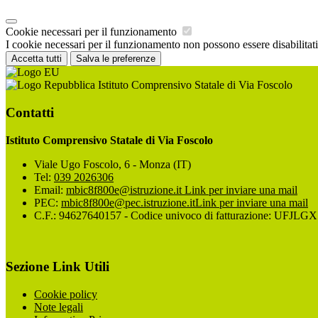
Cookie necessari per il funzionamento
I cookie necessari per il funzionamento non possono essere disabilitati.
Accetta tutti
Salva le preferenze
Istituto Comprensivo Statale di Via Foscolo
Contatti
Istituto Comprensivo Statale di Via Foscolo
Viale Ugo Foscolo, 6 - Monza (IT)
Tel:
039 2026306
Email:
mbic8f800e@istruzione.it
Link per inviare una mail
PEC:
mbic8f800e@pec.istruzione.it
Link per inviare una mail
C.F.: 94627640157 - Codice univoco di fatturazione: UFJLGX
Sezione Link Utili
Cookie policy
Note legali