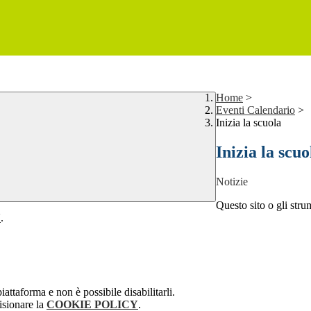
Home
>
Eventi Calendario
>
Inizia la scuola
Inizia la scuo
Notizie
Questo sito o gli stru
Y
.
attaforma e non è possibile disabilitarli.
isionare la
COOKIE POLICY
.