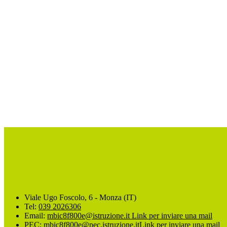
Viale Ugo Foscolo, 6 - Monza (IT)
Tel:
039 2026306
Email:
mbic8f800e@istruzione.it
Link per inviare una mail
PEC:
mbic8f800e@pec.istruzione.it
Link per inviare una mail