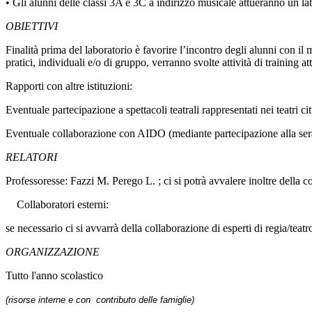
• Gli alunni delle classi 3A e 3C a indirizzo musicale attueranno un lab
OBIETTIVI
Finalità prima del laboratorio è favorire l’incontro degli alunni con i
pratici, individuali e/o di gruppo, verranno svolte attività di training a
Rapporti con altre istituzioni:
Eventuale partecipazione a spettacoli teatrali rappresentati nei teatri c
Eventuale collaborazione con AIDO (mediante partecipazione alla ser
RELATORI
Professoresse: Fazzi M. Perego L. ; ci si potrà avvalere inoltre della 
Collaboratori esterni:
se necessario ci si avvarrà della collaborazione di esperti di regia/teat
ORGANIZZAZIONE
Tutto l'anno scolastico
(risorse interne e con contributo delle famiglie)