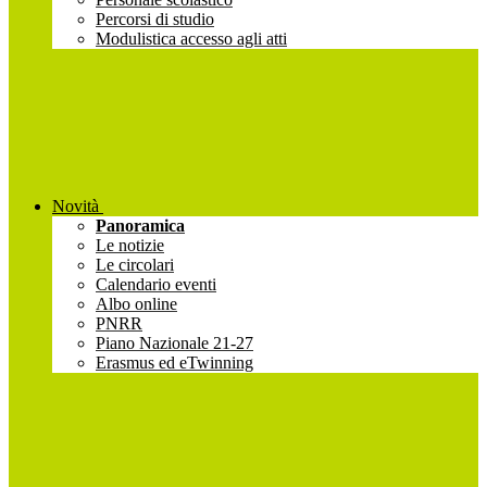
Percorsi di studio
Modulistica accesso agli atti
Novità
Panoramica
Le notizie
Le circolari
Calendario eventi
Albo online
PNRR
Piano Nazionale 21-27
Erasmus ed eTwinning