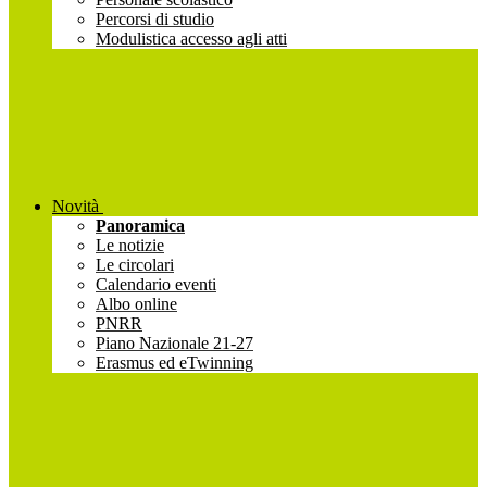
Percorsi di studio
Modulistica accesso agli atti
Novità
Panoramica
Le notizie
Le circolari
Calendario eventi
Albo online
PNRR
Piano Nazionale 21-27
Erasmus ed eTwinning