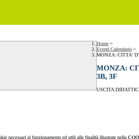
Home
>
Eventi Calendario
>
MONZA: CITTA' D'AR
MONZA: CITT
3B, 3F
USCITA DIDATTICA: la 
kie necessari al funzionamento ed utili alle finalità illustrate nella
COO