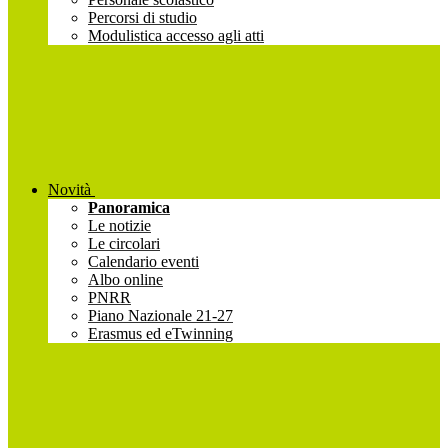
Percorsi di studio
Modulistica accesso agli atti
Novità
Panoramica
Le notizie
Le circolari
Calendario eventi
Albo online
PNRR
Piano Nazionale 21-27
Erasmus ed eTwinning