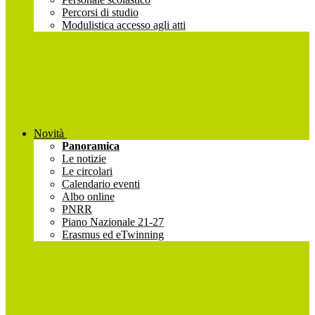
Percorsi di studio
Modulistica accesso agli atti
Novità
Panoramica
Le notizie
Le circolari
Calendario eventi
Albo online
PNRR
Piano Nazionale 21-27
Erasmus ed eTwinning