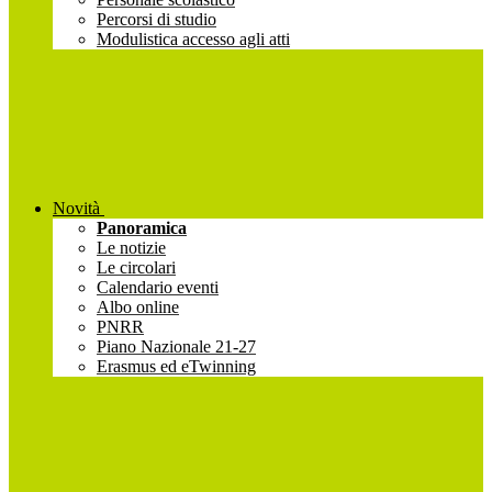
Percorsi di studio
Modulistica accesso agli atti
Novità
Panoramica
Le notizie
Le circolari
Calendario eventi
Albo online
PNRR
Piano Nazionale 21-27
Erasmus ed eTwinning