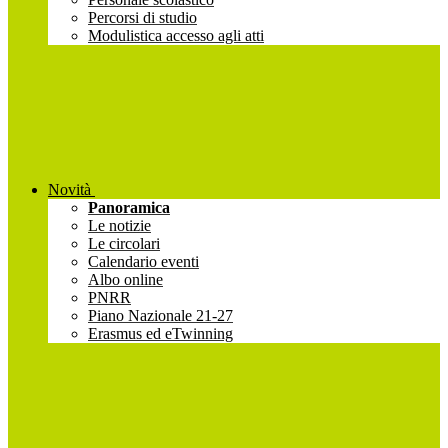
Percorsi di studio
Modulistica accesso agli atti
Novità
Panoramica
Le notizie
Le circolari
Calendario eventi
Albo online
PNRR
Piano Nazionale 21-27
Erasmus ed eTwinning