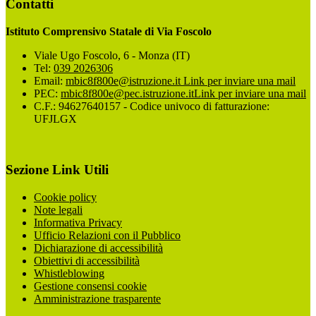
Contatti
Istituto Comprensivo Statale di Via Foscolo
Viale Ugo Foscolo, 6 - Monza (IT)
Tel:
039 2026306
Email:
mbic8f800e@istruzione.it
Link per inviare una mail
PEC:
mbic8f800e@pec.istruzione.it
Link per inviare una mail
C.F.: 94627640157 - Codice univoco di fatturazione:
UFJLGX
Sezione Link Utili
Cookie policy
Note legali
Informativa Privacy
Ufficio Relazioni con il Pubblico
Dichiarazione di accessibilità
Obiettivi di accessibilità
Whistleblowing
Gestione consensi cookie
Amministrazione trasparente