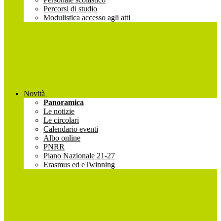
Percorsi di studio
Modulistica accesso agli atti
Novità
Panoramica
Le notizie
Le circolari
Calendario eventi
Albo online
PNRR
Piano Nazionale 21-27
Erasmus ed eTwinning