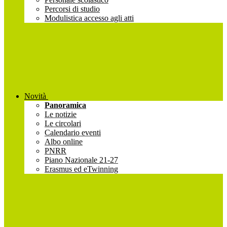
Percorsi di studio
Modulistica accesso agli atti
Novità
Panoramica
Le notizie
Le circolari
Calendario eventi
Albo online
PNRR
Piano Nazionale 21-27
Erasmus ed eTwinning