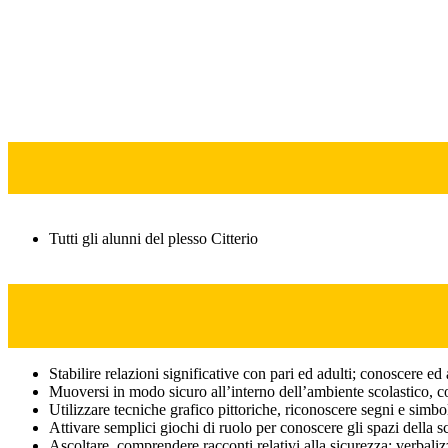
Tutti gli alunni del plesso Citterio
Stabilire relazioni significative con pari ed adulti; conoscere e
Muoversi in modo sicuro all’interno dell’ambiente scolastico, con
Utilizzare tecniche grafico pittoriche, riconoscere segni e simboli 
Attivare semplici giochi di ruolo per conoscere gli spazi della sc
Ascoltare, comprendere racconti relativi alla sicurezza; verbalizz