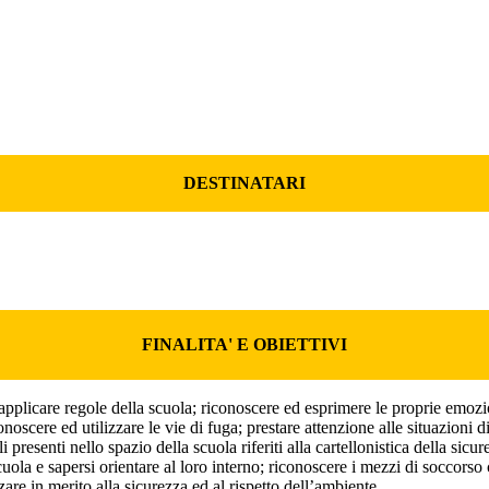
DESTINATARI
FINALITA' E OBIETTIVI
d applicare regole della scuola; riconoscere ed esprimere le proprie emozi
oscere ed utilizzare le vie di fuga; prestare attenzione alle situazioni d
presenti nello spazio della scuola riferiti alla cartellonistica della sicur
uola e sapersi orientare al loro interno; riconoscere i mezzi di soccorso 
are in merito alla sicurezza ed al rispetto dell’ambiente.