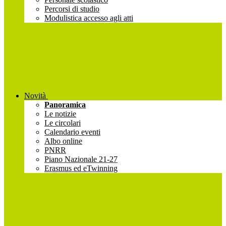
Percorsi di studio
Modulistica accesso agli atti
Novità
Panoramica
Le notizie
Le circolari
Calendario eventi
Albo online
PNRR
Piano Nazionale 21-27
Erasmus ed eTwinning