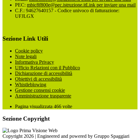
PEC:
mbic8f800e@pec.istruzione.it
Link per inviare una mail
C.F.: 94627640157 - Codice univoco di fatturazione:
UFJLGX
Sezione Link Utili
Cookie policy
Note legali
Informativa Privacy
Ufficio Relazioni con il Pubblico
Dichiarazione di accessibilità
Obiettivi di accessibilità
Whistleblowing
Gestione consensi cookie
Amministrazione trasparente
Pagina visualizzata
466
volte
Sezione Copyright
Copyright 2026 | Engineered and powered by Gruppo Spaggiari