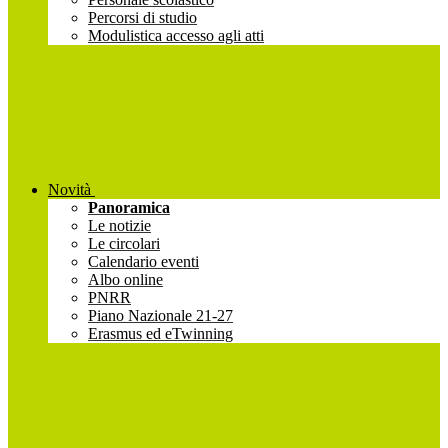
Percorsi di studio
Modulistica accesso agli atti
Novità
Panoramica
Le notizie
Le circolari
Calendario eventi
Albo online
PNRR
Piano Nazionale 21-27
Erasmus ed eTwinning