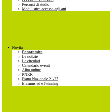
Percorsi di studio
Modulistica accesso agli atti
Novità
Panoramica
Le notizie
Le circolari
Calendario eventi
Albo online
PNRR
Piano Nazionale 21-27
Erasmus ed eTwinning