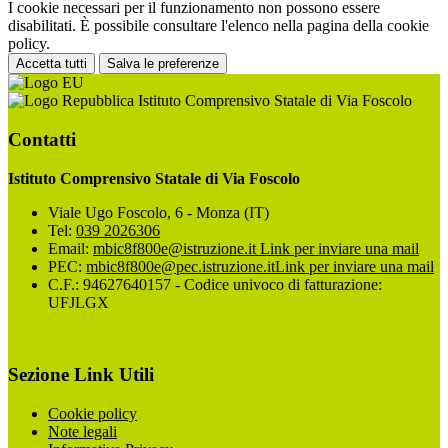
I cookie necessari per il funzionamento non possono essere
disabilitati. È possibile consultare l'elenco nella pagina della cookie
policy.
Accetta tutti
Salva le preferenze
Istituto Comprensivo Statale di Via Foscolo
Contatti
Istituto Comprensivo Statale di Via Foscolo
Viale Ugo Foscolo, 6 - Monza (IT)
Tel:
039 2026306
Email:
mbic8f800e@istruzione.it
Link per inviare una mail
PEC:
mbic8f800e@pec.istruzione.it
Link per inviare una mail
C.F.: 94627640157 - Codice univoco di fatturazione:
UFJLGX
Sezione Link Utili
Cookie policy
Note legali