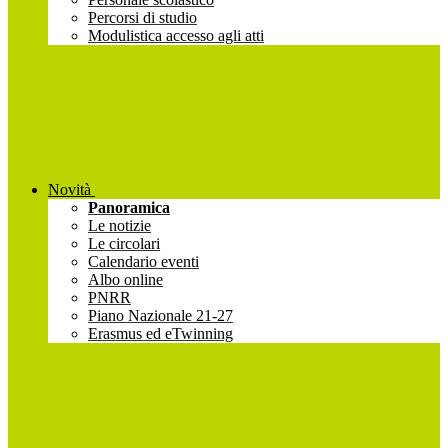
Percorsi di studio
Modulistica accesso agli atti
Novità
Panoramica
Le notizie
Le circolari
Calendario eventi
Albo online
PNRR
Piano Nazionale 21-27
Erasmus ed eTwinning