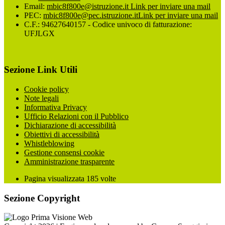
Email:
mbic8f800e@istruzione.it
Link per inviare una mail
PEC:
mbic8f800e@pec.istruzione.it
Link per inviare una mail
C.F.: 94627640157 - Codice univoco di fatturazione:
UFJLGX
Sezione Link Utili
Cookie policy
Note legali
Informativa Privacy
Ufficio Relazioni con il Pubblico
Dichiarazione di accessibilità
Obiettivi di accessibilità
Whistleblowing
Gestione consensi cookie
Amministrazione trasparente
Pagina visualizzata
185
volte
Sezione Copyright