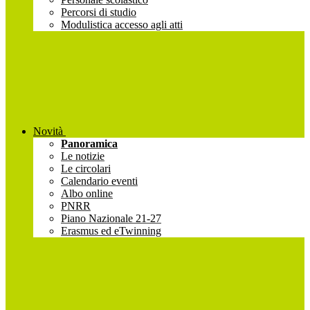
Percorsi di studio
Modulistica accesso agli atti
Novità
Panoramica
Le notizie
Le circolari
Calendario eventi
Albo online
PNRR
Piano Nazionale 21-27
Erasmus ed eTwinning