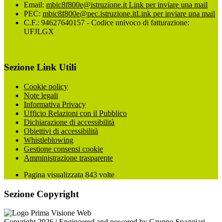
Email:
mbic8f800e@istruzione.it
Link per inviare una mail
PEC:
mbic8f800e@pec.istruzione.it
Link per inviare una mail
C.F.: 94627640157 - Codice univoco di fatturazione:
UFJLGX
Sezione Link Utili
Cookie policy
Note legali
Informativa Privacy
Ufficio Relazioni con il Pubblico
Dichiarazione di accessibilità
Obiettivi di accessibilità
Whistleblowing
Gestione consensi cookie
Amministrazione trasparente
Pagina visualizzata
843
volte
Sezione Copyright
Copyright 2026 | Engineered and powered by Gruppo Spaggiari