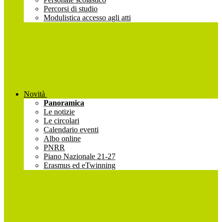
Percorsi di studio
Modulistica accesso agli atti
Novità
Panoramica
Le notizie
Le circolari
Calendario eventi
Albo online
PNRR
Piano Nazionale 21-27
Erasmus ed eTwinning