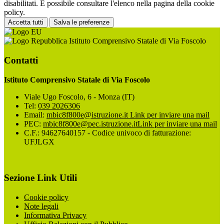
disabilitati. È possibile consultare l'elenco nella pagina della cookie
policy.
Accetta tutti
Salva le preferenze
Istituto Comprensivo Statale di Via Foscolo
Contatti
Istituto Comprensivo Statale di Via Foscolo
Viale Ugo Foscolo, 6 - Monza (IT)
Tel:
039 2026306
Email:
mbic8f800e@istruzione.it
Link per inviare una mail
PEC:
mbic8f800e@pec.istruzione.it
Link per inviare una mail
C.F.: 94627640157 - Codice univoco di fatturazione:
UFJLGX
Sezione Link Utili
Cookie policy
Note legali
Informativa Privacy