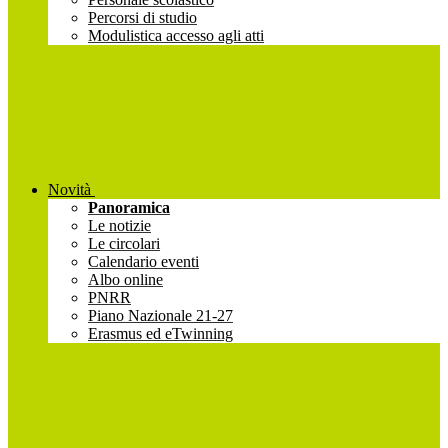
Percorsi di studio
Modulistica accesso agli atti
Novità
Panoramica
Le notizie
Le circolari
Calendario eventi
Albo online
PNRR
Piano Nazionale 21-27
Erasmus ed eTwinning