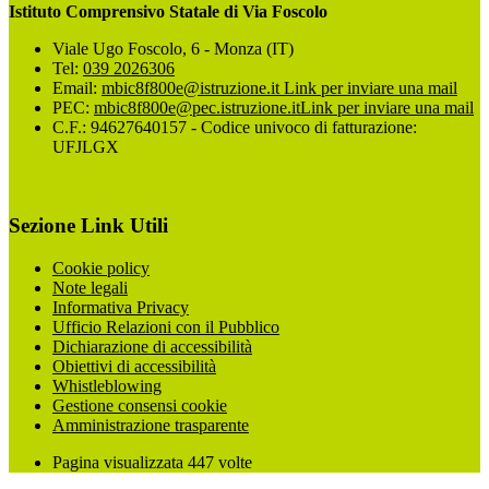
Istituto Comprensivo Statale di Via Foscolo
Viale Ugo Foscolo, 6 - Monza (IT)
Tel:
039 2026306
Email:
mbic8f800e@istruzione.it
Link per inviare una mail
PEC:
mbic8f800e@pec.istruzione.it
Link per inviare una mail
C.F.: 94627640157 - Codice univoco di fatturazione:
UFJLGX
Sezione Link Utili
Cookie policy
Note legali
Informativa Privacy
Ufficio Relazioni con il Pubblico
Dichiarazione di accessibilità
Obiettivi di accessibilità
Whistleblowing
Gestione consensi cookie
Amministrazione trasparente
Pagina visualizzata
447
volte