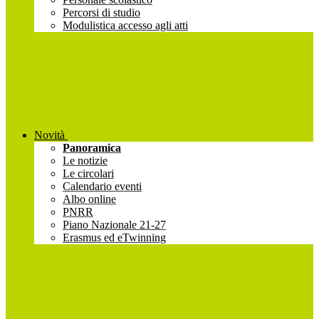
Percorsi di studio
Modulistica accesso agli atti
Novità
Panoramica
Le notizie
Le circolari
Calendario eventi
Albo online
PNRR
Piano Nazionale 21-27
Erasmus ed eTwinning