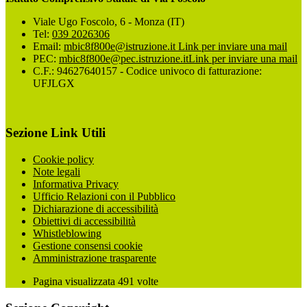
Viale Ugo Foscolo, 6 - Monza (IT)
Tel:
039 2026306
Email:
mbic8f800e@istruzione.it
Link per inviare una mail
PEC:
mbic8f800e@pec.istruzione.it
Link per inviare una mail
C.F.: 94627640157 - Codice univoco di fatturazione:
UFJLGX
Sezione Link Utili
Cookie policy
Note legali
Informativa Privacy
Ufficio Relazioni con il Pubblico
Dichiarazione di accessibilità
Obiettivi di accessibilità
Whistleblowing
Gestione consensi cookie
Amministrazione trasparente
Pagina visualizzata
491
volte