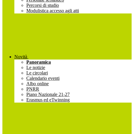
Percorsi di studio
Modulistica accesso agli atti
Novità
Panoramica
Le notizie
Le circolari
Calendario eventi
Albo online
PNRR
Piano Nazionale 21-27
Erasmus ed eTwinning