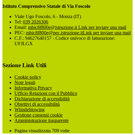
Istituto Comprensivo Statale di Via Foscolo
Viale Ugo Foscolo, 6 - Monza (IT)
Tel:
039 2026306
Email:
mbic8f800e@istruzione.it
Link per inviare una mail
PEC:
mbic8f800e@pec.istruzione.it
Link per inviare una mail
C.F.: 94627640157 - Codice univoco di fatturazione:
UFJLGX
Sezione Link Utili
Cookie policy
Note legali
Informativa Privacy
Ufficio Relazioni con il Pubblico
Dichiarazione di accessibilità
Obiettivi di accessibilità
Whistleblowing
Gestione consensi cookie
Amministrazione trasparente
Pagina visualizzata
709
volte