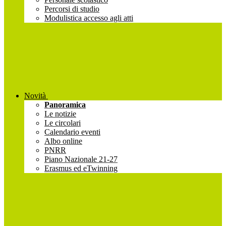
Percorsi di studio
Modulistica accesso agli atti
Novità
Panoramica
Le notizie
Le circolari
Calendario eventi
Albo online
PNRR
Piano Nazionale 21-27
Erasmus ed eTwinning