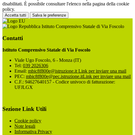
disabilitati. È possibile consultare l'elenco nella pagina della cookie
policy.
Accetta tutti
Salva le preferenze
Istituto Comprensivo Statale di Via Foscolo
Contatti
Istituto Comprensivo Statale di Via Foscolo
Viale Ugo Foscolo, 6 - Monza (IT)
Tel:
039 2026306
Email:
mbic8f800e@istruzione.it
Link per inviare una mail
PEC:
mbic8f800e@pec.istruzione.it
Link per inviare una mail
C.F.: 94627640157 - Codice univoco di fatturazione:
UFJLGX
Sezione Link Utili
Cookie policy
Note legali
Informativa Privacy