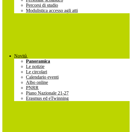
Percorsi di studio
Modulistica accesso agli atti
Novità
Panoramica
Le notizie
Le circolari
Calendario eventi
Albo online
PNRR
Piano Nazionale 21-27
Erasmus ed eTwinning