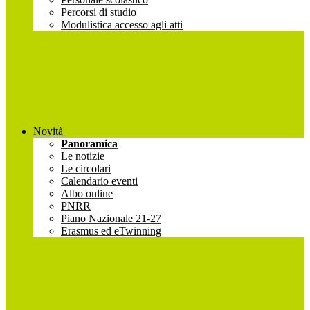
Percorsi di studio
Modulistica accesso agli atti
Novità
Panoramica
Le notizie
Le circolari
Calendario eventi
Albo online
PNRR
Piano Nazionale 21-27
Erasmus ed eTwinning