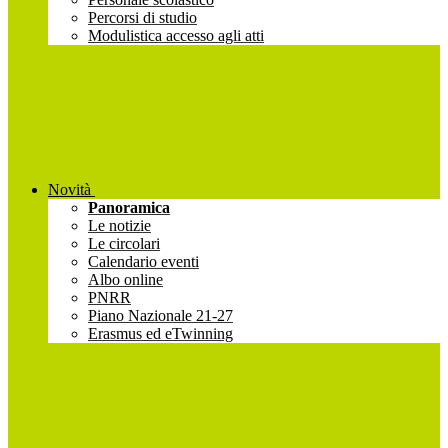
Percorsi di studio
Modulistica accesso agli atti
Novità
Panoramica
Le notizie
Le circolari
Calendario eventi
Albo online
PNRR
Piano Nazionale 21-27
Erasmus ed eTwinning