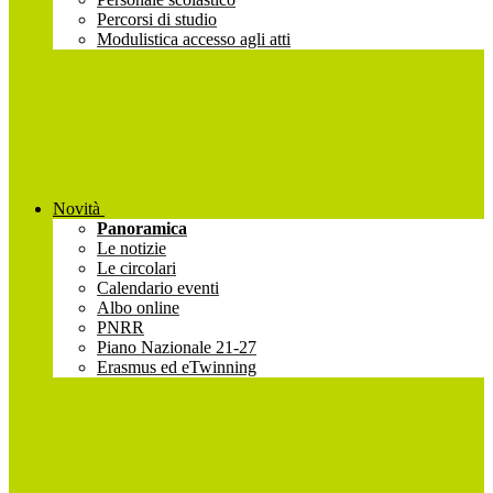
Percorsi di studio
Modulistica accesso agli atti
Novità
Panoramica
Le notizie
Le circolari
Calendario eventi
Albo online
PNRR
Piano Nazionale 21-27
Erasmus ed eTwinning